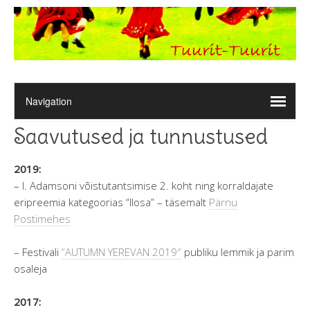
Saavutused ja tunnustused
2019:
– I. Adamsoni võistutantsimise 2. koht ning korraldajate
eripreemia kategoorias “Ilosa” – täsemalt
Pärnu
Postimehes
– Festivali
“
AUTUMN
YEREVAN
2019″
publiku lemmik ja parim
osaleja
2017: