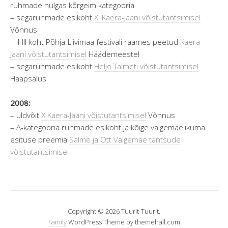
rühmade hulgas kõrgeim kategooria
– segarühmade esikoht
XI Kaera-Jaani võistutantsimisel
Võnnus
– II-III koht Põhja-Liivimaa festivali raames peetud
Kaera-
Jaani võistutantsimisel
Häädemeestel
– segarühmade esikoht
Heljo Talmeti võistutantsimisel
Haapsalus
2008:
– üldvõit
X Kaera-Jaani võistutantsimisel
Võnnus
– A-kategooria rühmade esikoht ja kõige valgemäelikuma
esituse preemia
Salme ja Ott Valgemäe tantsude
võistutantsimisel
Copyright © 2026 Tuurit-Tuurit.
Family
WordPress Theme by themehall.com