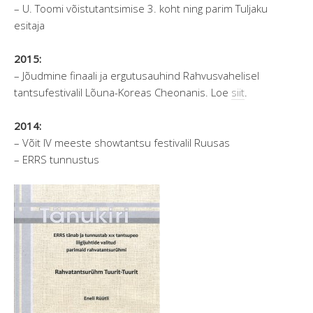
– U. Toomi võistutantsimise 3. koht ning parim Tuljaku
esitaja
2015:
– Jõudmine finaali ja ergutusauhind Rahvusvahelisel
tantsufestivalil Lõuna-Koreas Cheonanis. Loe
siit
.
2014:
– Võit IV
meeste
showtantsu festivalil Ruusas
– ERRS tunnustus