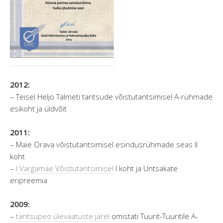
2012:
– Teisel Heljo Talmeti tantsude võistutantsimisel A-rühmade
esikoht ja üldvõit
2011:
– Maie Orava võistutantsimisel esindusrühmade seas II
koht
–
I Vargamäe Võistutantsimisel
I koht ja Untsakate
eripreemia
2009:
–
tantsupeo ülevaatuste järel
omistati Tuurit-Tuuritile A-