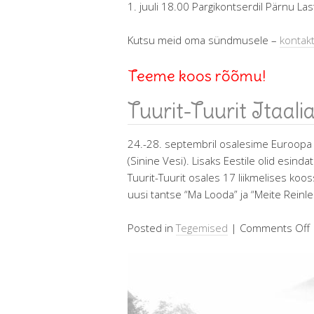
1. juuli 18.00 Pargikontserdil Pärnu La
Kutsu meid oma sündmusele –
kontak
Teeme koos rõõmu!
Tuurit-Tuurit Itaali
24.-28. septembril osalesime Euroopa F
(Sinine Vesi). Lisaks Eestile olid esinda
Tuurit-Tuurit osales 17 liikmelises koo
uusi tantse “Ma Looda” ja “Meite Reinlen
Posted in
Tegemised
|
Comments Off
T
T
I