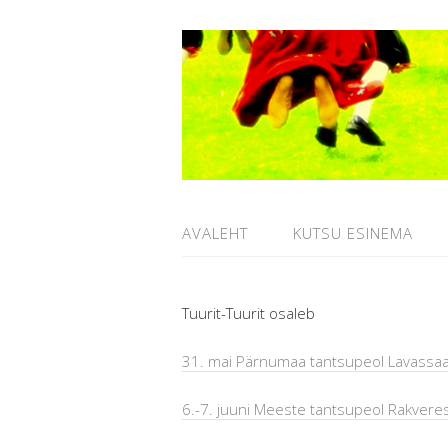
AVALEHT
KUTSU ESINEMA
Tuurit-Tuurit osaleb
31. mai Pärnumaa tantsupeol Lavassa
6.-7. juuni Meeste tantsupeol Rakvere