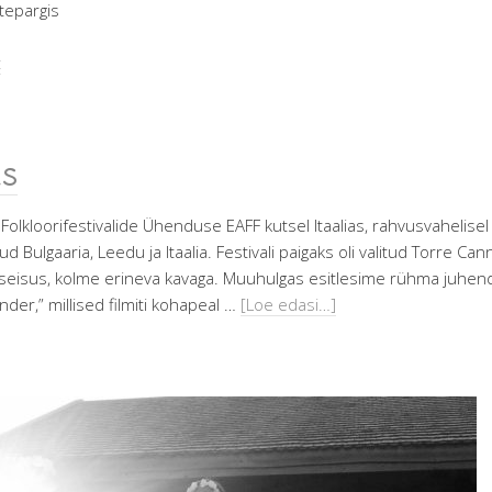
stepargis
t
as
olkloorifestivalide Ühenduse EAFF kutsel Itaalias, rahvusvahelise
tud Bulgaaria, Leedu ja Itaalia. Festivali paigaks oli valitud Torre Ca
sseisus, kolme erineva kavaga. Muuhulgas esitlesime rühma juhendaj
der,” millised filmiti kohapeal …
[Loe edasi…]
on
uurit-
uurit
taalias