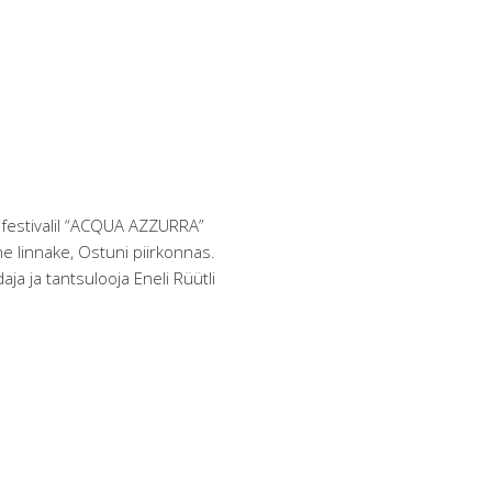
l festivalil “ACQUA AZZURRA”
nne linnake, Ostuni piirkonnas.
a ja tantsulooja Eneli Rüütli