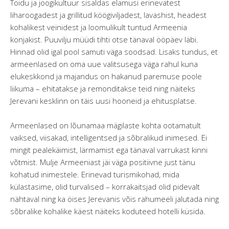
Toidu ja joogikultuur sisaldas elamusi erinevatest
liharoogadest ja grillitud köögiviljadest, lavashist, headest
kohalikest veinidest ja loomulikult tuntud Armeenia
konjakist. Puuvilju müüdi tihti otse tänaval ööpäev läbi.
Hinnad olid igal pool samuti väga soodsad. Lisaks tundus, et
armeenlased on oma uue valitsusega väga rahul kuna
elukeskkond ja majandus on hakanud paremuse poole
liikuma – ehitatakse ja remonditakse teid ning näiteks
Jerevani kesklinn on täis uusi hooneid ja ehitusplatse.
Armeenlased on lõunamaa mägilaste kohta ootamatult
vaiksed, viisakad, intelligentsed ja sõbralikud inimesed. Ei
mingit pealekäimist, lärmamist ega tänaval varrukast kinni
võtmist. Mulje Armeeniast jäi väga positiivne just tänu
kohatud inimestele. Erinevad turismikohad, mida
külastasime, olid turvalised – korrakaitsjad olid pidevalt
nähtaval ning ka öises Jerevanis võis rahumeeli jalutada ning
sõbralike kohalike käest näiteks koduteed hotelli küsida.