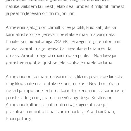
natuke väiksem kui Eesti, elab seal umbes 3 miljonit inimest
ja pealinn Jerevan on nn miljonilinn.
Armeenia ajalugu on ülimalt kirev ja pikk, kuid kahjuks ka
kannatusterohke. Jerevani peetakse maailma vanimaks
linnaks sünnidaatumiga 782 eKr. Praegu Türgi territooriumil
asuvat Ararati mäge peavad armeenlased siiani enda
omaks. Ararati mäge on mainitud ka piiblis – Noa laev jäi
pärast veeuputust just sellele kuulsale mäele pidama.
Armeenia on ka maailma vanim kristlik riik ja vanade kirikute
ning kloostrite üle tuntakse suurt uhkust. Need on tõesti
iidsed ja imposantsed oma kaunilt nikerdatud kivisammaste
ja ristikividega ning hämarate võlvlagedega. Kristlus on
Armeenia kultuuri lahutamatu osa, kuigi elatakse ju
praktiliselt ümbritsetuna islamimaadest- Aserbaidžaan,
Iraan ja Türgi.