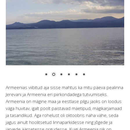
Armeenias viibitud aja sisse mahtus ka mitu päeva pealinna
Jerevani ja Armeenia eri piirkondadega tutvumiseks.
Armeenia on mägine maa ja eestlase pilgu jaoks on loodus
väga huvitav, igalt poolt paistavad mäetipud, mägikarjamaad
ja tasandikud. Aga rohelust oli oktoobris näha vähe, seda
jagus ainult hoolitsetud linnaparkidesse ning jõgede ja
järvede äärsetesse orgudesse. Kuigi Armeenia riik on