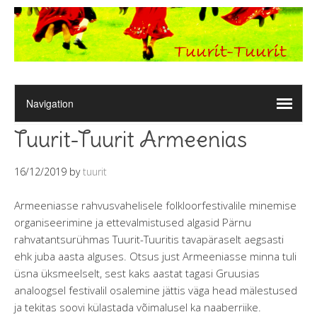
Tuurit-Tuurit Armeenias
16/12/2019
by
tuurit
Armeeniasse rahvusvahelisele folkloorfestivalile minemise
organiseerimine ja ettevalmistused algasid Pärnu
rahvatantsurühmas Tuurit-Tuuritis tavapäraselt aegsasti
ehk juba aasta alguses. Otsus just Armeeniasse minna tuli
üsna üksmeelselt, sest kaks aastat tagasi Gruusias
analoogsel festivalil osalemine jättis väga head mälestused
ja tekitas soovi külastada võimalusel ka naaberriike.