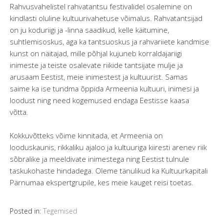
Rahvusvahelistel rahvatantsu festivalidel osalemine on
kindlasti oluline kultuurivahetuse võimalus. Rahvatantsijad
on ju koduriigi ja -linna saadikud, kelle käitumine,
suhtlemisoskus, aga ka tantsuoskus ja rahvariiete kandmise
kunst on näitajad, mille põhjal kujuneb korraldajariigi
inimeste ja teiste osalevate riikide tantsijate mulje ja
arusaam Eestist, meie inimestest ja kultuurist. Samas
saime ka ise tundma õppida Armeenia kultuuri, inimesi ja
loodust ning need kogemused endaga Eestisse kaasa
võtta.
Kokkuvõtteks võime kinnitada, et Armeenia on
looduskaunis, rikkaliku ajaloo ja kultuuriga kiiresti arenev riik
sõbralike ja meeldivate inimestega ning Eestist tulnule
taskukohaste hindadega. Oleme tänulikud ka Kultuurkapitali
Pärnumaa ekspertgrupile, kes meie kauget reisi toetas.
Posted in:
Tegemised