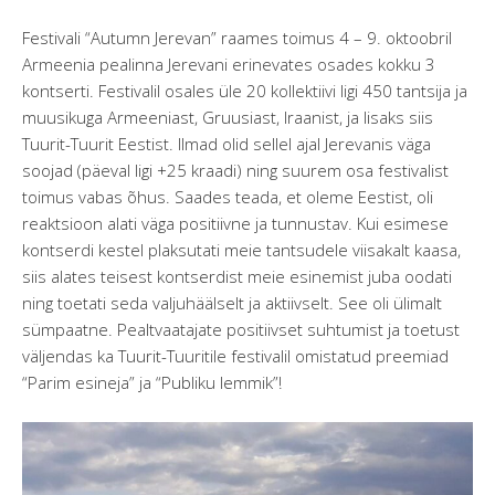
Festivali “Autumn Jerevan” raames toimus 4 – 9. oktoobril
Armeenia pealinna Jerevani erinevates osades kokku 3
kontserti. Festivalil osales üle 20 kollektiivi ligi 450 tantsija ja
muusikuga Armeeniast, Gruusiast, Iraanist, ja lisaks siis
Tuurit-Tuurit Eestist. Ilmad olid sellel ajal Jerevanis väga
soojad (päeval ligi +25 kraadi) ning suurem osa festivalist
toimus vabas õhus. Saades teada, et oleme Eestist, oli
reaktsioon alati väga positiivne ja tunnustav. Kui esimese
kontserdi kestel plaksutati meie tantsudele viisakalt kaasa,
siis alates teisest kontserdist meie esinemist juba oodati
ning toetati seda valjuhäälselt ja aktiivselt. See oli ülimalt
sümpaatne. Pealtvaatajate positiivset suhtumist ja toetust
väljendas ka Tuurit-Tuuritile festivalil omistatud preemiad
“Parim esineja” ja “Publiku lemmik”!