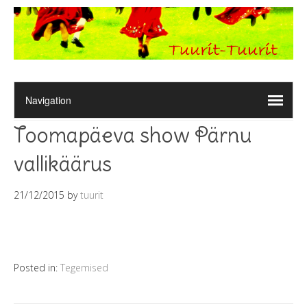
Toomapäeva show Pärnu
vallikäärus
21/12/2015
by
tuurit
Posted in:
Tegemised