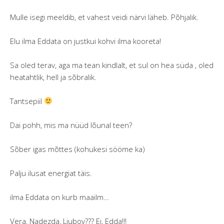
Mulle isegi meeldib, et vahest veidi närvi läheb. Põhjalik.
Elu ilma Eddata on justkui kohvi ilma kooreta!
Sa oled terav, aga ma tean kindlalt, et sul on hea süda , oled
heatahtlik, hell ja sõbralik.
Tantsepiil
Dai pohh, mis ma nüüd lõunal teen?
Sõber igas mõttes (kohukesi sööme ka)
Palju ilusat energiat täis.
ilma Eddata on kurb maailm…
Vera, Nadezda, Ljubov??? Ei, Edda!!!