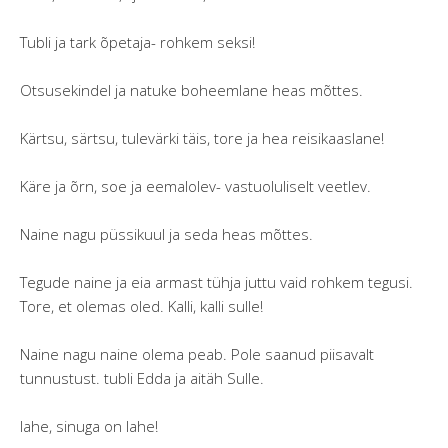
Tubli ja tark õpetaja- rohkem seksi!
Otsusekindel ja natuke boheemlane heas mõttes.
Kärtsu, särtsu, tulevärki täis, tore ja hea reisikaaslane!
Käre ja õrn, soe ja eemalolev- vastuoluliselt veetlev.
Naine nagu püssikuul ja seda heas mõttes.
Tegude naine ja eia armast tühja juttu vaid rohkem tegusi.
Tore, et olemas oled. Kalli, kalli sulle!
Naine nagu naine olema peab. Pole saanud piisavalt
tunnustust. tubli Edda ja aitäh Sulle.
lahe, sinuga on lahe!