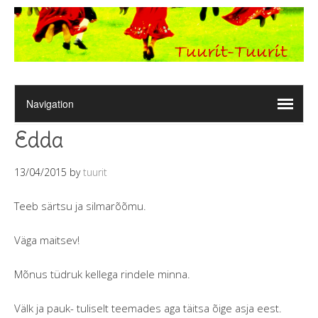
Edda
13/04/2015
by
tuurit
Teeb särtsu ja silmarõõmu.
Väga maitsev!
Mõnus tüdruk kellega rindele minna.
Välk ja pauk- tuliselt teemades aga täitsa õige asja eest.