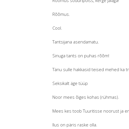
Rõõmus sõduripoiss, kerge jalaga!
Rõõmus.
Cool.
Tantsijana asendamatu.
Sinuga tants on puhas rõõm!
Tänu sulle hakkasid teised mehed ka t
Seksikalt äge tüüp
Noor mees õiges kohas (rühmas).
Mees kes toob Tuuritisse noorust ja ene
Ilus on päris raske olla.