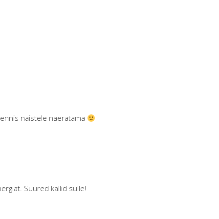
rennis naistele naeratama
rgiat. Suured kallid sulle!