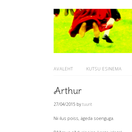
AVALEHT
KUTSU ESINEMA
Arthur
27/04/2015
by
tuurit
Nii ilus poiss, ägeda soenguga.