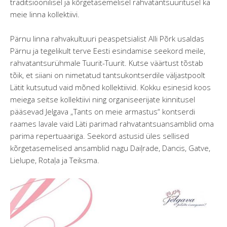
traditsioonilisel ja kõrgetasemelisel rahvatantsuüritusel ka
meie linna kollektiivi.
Pärnu linna rahvakultuuri peaspetsialist Alli Põrk usaldas
Pärnu ja tegelikult terve Eesti esindamise seekord meile,
rahvatantsurühmale Tuurit-Tuurit. Kutse väärtust tõstab
tõik, et siiani on nimetatud tantsukontserdile väljastpoolt
Lätit kutsutud vaid mõned kollektiivid. Kokku esinesid koos
meiega seitse kollektiivi ning organiseerijate kinnitusel
pääsevad Jelgava „Tants on meie armastus“ kontserdi
raames lavale vaid Läti parimad rahvatantsuansamblid oma
parima repertuaariga. Seekord astusid üles sellised
kõrgetasemelised ansamblid nagu Daiļrade, Dancis, Gatve,
Lielupe, Rotaļa ja Teiksma.