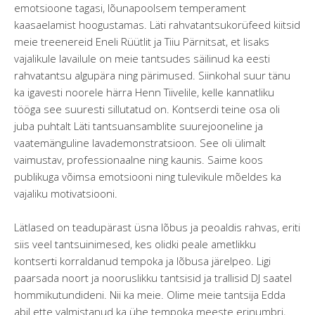
emotsioone tagasi, lõunapoolsem temperament
kaasaelamist hoogustamas. Läti rahvatantsukorüfeed kiitsid
meie treenereid Eneli Rüütlit ja Tiiu Pärnitsat, et lisaks
vajalikule lavailule on meie tantsudes säilinud ka eesti
rahvatantsu algupära ning pärimused. Siinkohal suur tänu
ka igavesti noorele härra Henn Tiivelile, kelle kannatliku
tööga see suuresti sillutatud on. Kontserdi teine osa oli
juba puhtalt Läti tantsuansamblite suurejooneline ja
vaatemänguline lavademonstratsioon. See oli ülimalt
vaimustav, professionaalne ning kaunis. Saime koos
publikuga võimsa emotsiooni ning tulevikule mõeldes ka
vajaliku motivatsiooni.
Lätlased on teadupärast üsna lõbus ja peoaldis rahvas, eriti
siis veel tantsuinimesed, kes olidki peale ametlikku
kontserti korraldanud tempoka ja lõbusa järelpeo. Ligi
paarsada noort ja nooruslikku tantsisid ja trallisid DJ saatel
hommikutundideni. Nii ka meie. Olime meie tantsija Edda
abil ette valmistanud ka ühe tempoka meeste erinumbri,