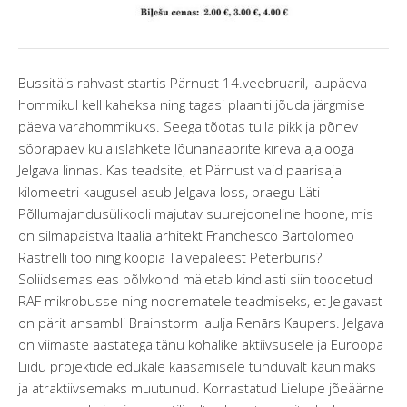
Bussitäis rahvast startis Pärnust 14.veebruaril, laupäeva
hommikul kell kaheksa ning tagasi plaaniti jõuda järgmise
päeva varahommikuks. Seega tõotas tulla pikk ja põnev
sõbrapäev külalislahkete lõunanaabrite kireva ajalooga
Jelgava linnas. Kas teadsite, et Pärnust vaid paarisaja
kilomeetri kaugusel asub Jelgava loss, praegu Läti
Põllumajandusülikooli majutav suurejooneline hoone, mis
on silmapaistva Itaalia arhitekt Franchesco Bartolomeo
Rastrelli töö ning koopia Talvepaleest Peterburis?
Soliidsemas eas põlvkond mäletab kindlasti siin toodetud
RAF mikrobusse ning noorematele teadmiseks, et Jelgavast
on pärit ansambli Brainstorm laulja Renārs Kaupers. Jelgava
on viimaste aastatega tänu kohalike aktiivsusele ja Euroopa
Liidu projektide edukale kaasamisele tunduvalt kaunimaks
ja atraktiivsemaks muutunud. Korrastatud Lielupe jõeäärne