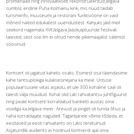
promenaad ning innovaatiliselt rekonstrueeritud Jelgava
sümbol, endine Püha Kolmainu kirik, mis nüüd täidab
turismiinfo, muuseumi ja restorani funktsioone on vaid
mõned näited edukatest uuendustest. Kahjuks jäid meil
seekord nägemata XVII Jelgava Jääskulptuuride Festivali
taiesed, sest soe ilm ei olnud nende pikemaajalist säilimist
soosinud.
Kontsert oli jagatud kaheks osaks. Esimest osa täiendasime
kahe tantsuplokiga külalisesinejana ka meie. Ürituse
populaarsusele viitas asjaolu, et üle 300 kohaline saal oli
täiesti välja müüdud. Kohal olid Läti rahvatantsu juhtfiguurid
ning peale kontserti korraldatud banketti austas oma
visiidiga ka Jelgava meer. Ärevust ja pinget oli tunda õhus ja
näha korraldajate nägudelt. Tagantjärele võime tõdeda, et
eestlased ja eesti rahvatants on Lätis teretulnud.
Asjatundlik audients ei hoidnud kontserdi ajal oma