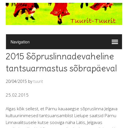
2015 Sõpruslinnadevaheline
tantsuarmastus sõbrapäeval
20/04/2015
by
tuurit
25.02.2015
Algas kõik sellest, et Pärnu kauaaegse sõpruslinna Jelgava
kultuuriinimesed tantsuansamblist Lielupe saatsid Pärnu
Linnavalitsusele kutse sooviga näha Lätis, Jelgavas