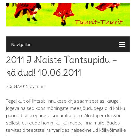
2011 I Naiste Tantsupidu –
käidud! 10.06.2011
20/04/2015
by
tuurit
Tegelikult oli lihtsalt linnukese kirja saamisest asi kaugel.
Jõgeva naised koos mõningate meesjõududega olid kokku
pannud suurepärase südamliku peo. Alustagem kasvõi
sellest, et reede hommikul külmapealinna maile jõudes
tervitasid teeotstel rahvariides naised-neiud kõikvõimalike