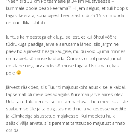
“Näen silti 33 km Põltsamaale ja 34 km Mustveesse –
kummale poole peab keerama?” Hiljem selgus, et tuli hoopis
tagasi keerata, kuna õigest teeotsast oldi
ca
15 km mööda
uhatud. Ikka juhtub.
Juhtus ka meestega ehk lugu sellest, et kui õhtul võõra
tüdrukuga paadiga järvele aerutama lähed, siis järgmine
päev hoia järvest heaga kaugele, muidu võid ujuma minnes
oma abielusõrmuse kaotada. Õnneks oli tol päeval jumal
eestlane ning järv andis sõrmuse tagasi. Uskumatu, kas
pole
Järvest rääkides, siis Tuuriti majutuskoht asuski selle kaldal,
täpsemalt oli meie pesapaigaks Kuremaa järve ääres olev
Udu talu. Talu perenaisel oli silmnähtavalt hea meel külaliste
saabumise üle ja ta paigutas meid nelja väikesesse voodite
ja külmkapiga sisustatud majakesse. Kui meeletu hulk
sääski välja arvata, siis paremat tantsupeo majutust annab
otsida.