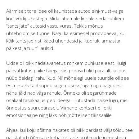
Äärmiselt tore idee oli kaunistada autod sini-must-valge
lindi või lipukestega. Mida lähemale linnale seda rohkem
“tantsijate” autosid vastu vuras. Tekkis mõnus
ühtehoidmise tunne. Nagu ka esimesel proovipäeval, kui
kõik tantsijad risti käed ühendasid ja “tüdruk, armastan
päikest ja tuult” laulsid.
Üldse oli pikk nädalavahetus rohkem puhkuse eest. Kuigi
päeval küttis päike täiega, siis proovid olid parajalt, kuidas
nüüd öeldagi, rahulikud. Nii mõnelegi uuele tuuritile oli see
esimeseks tantsupeo kogemuseks, aga nagu nägudest
näha, jäid nad väga rahule. Õnneks oli segarühmade
osakaal tasakaalus peo ideega – jutustada naise lugu, mis
õnnestus suurepäraselt. Viimane kontsert oli eriti
emotsionaalne ning läks põhimõtteliselt täissaalile.
Ahjaa, kui koju sõitma hakates oli pikk parklast väljasõidu tee
palistatud rõõmsate kohalike tantsurühmade inimestega