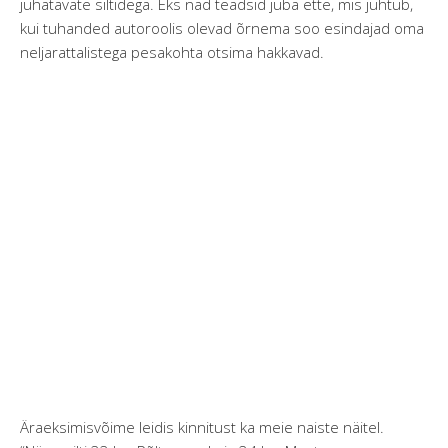
juhatavate siltidega. Eks nad teadsid juba ette, mis juhtub,
kui tuhanded autoroolis olevad õrnema soo esindajad oma
neljarattalistega pesakohta otsima hakkavad.
Äraeksimisvõime leidis kinnitust ka meie naiste näitel.